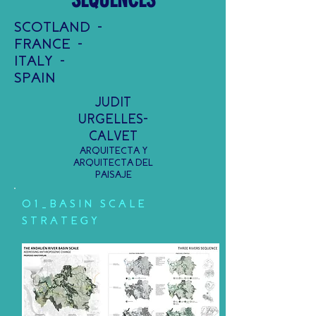
SCOTLAND -
FRANCE -
ITALY -
SPAIN
JUDIT
URGELLES-
CALVET
ARQUITECTA Y
ARQUITECTA DEL
PAISAJE
01_
BASIN SCALE
STRATEGY